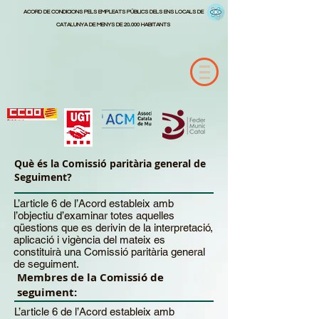
ACORD DE CONDICIONS PELS EMPLEATS PÚBLICS DELS ENS LOCALS DE
CATALUNYA DE MENYS DE 20.000 HABITANTS
Què és la Comissió paritària general de
Seguiment?
L’article 6 de l’Acord estableix amb
l’objectiu d’examinar totes aquelles
qüestions que es derivin de la interpretació,
aplicació i vigència del mateix es
constituirà una Comissió paritària general
de seguiment.
Membres de la Comissió de
seguiment:
L’article 6 de l’Acord estableix amb