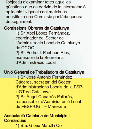
l’objectiu d’examinar totes aquelles
qüestions que es derivin de la interpretació,
aplicació i vigència del mateix es
constituirà una Comissió paritària general
de seguiment.
Comissions Obreres de Catalunya
1) Sr. Abel López Fernández,
c
oordinador del Sector de
l'Administració Local de Catalunya
de CCOO
2) Sr. Pedro J. Pacheco Rios,
assessor de la Secretaria
d'Administració Local
Unió General de Treballadors de Catalunya
1)
Sr. José Antonio Fernández
Cáceres, secretari del Sector
d’Administracions Locals de la FSP-
UGT de Catalunya
2) Sr. Àngel Caparrós Pallarès,
responsable d’Administració Local
de FESP-UGT – Maresme
Associació Catalana de Municipis i
Comarques
1) Sra. Glòria Marull i Coll,